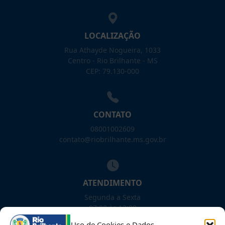
LOCALIZAÇÃO
Rua Athayde Nogueira, 1033
Centro - Rio Brilhante - MS
CEP: 79.130-000
CONTATO
08001002609
contato@riobrilhante.ms.gov.br
ATENDIMENTO
Segunda a Sexta
07:00 às 13:00
Uso de Cookies e Dados