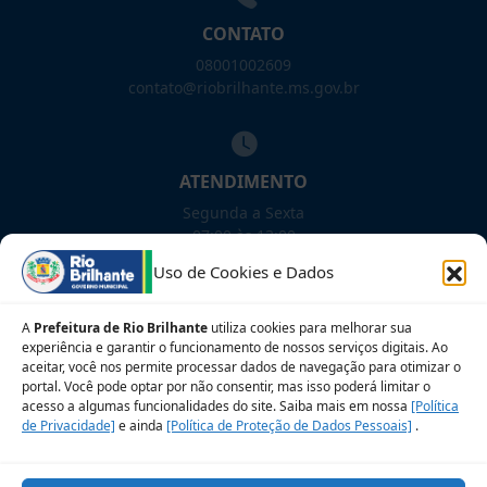
CONTATO
08001002609
contato@riobrilhante.ms.gov.br
ATENDIMENTO
Segunda a Sexta
07:00 às 13:00
Uso de Cookies e Dados
NOSSAS REDES!
A
Prefeitura de Rio Brilhante
utiliza cookies para melhorar sua
experiência e garantir o funcionamento de nossos serviços digitais. Ao
aceitar, você nos permite processar dados de navegação para otimizar o
portal. Você pode optar por não consentir, mas isso poderá limitar o
acesso a algumas funcionalidades do site. Saiba mais em nossa
Siga para novidades
[Política
de Privacidade]
e ainda
[Política de Proteção de Dados Pessoais]
.
Sobre a LGPD
Perguntas frequentes