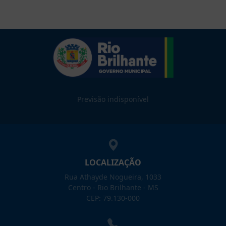
Previsão indisponível
LOCALIZAÇÃO
Rua Athayde Nogueira, 1033
Centro - Rio Brilhante - MS
CEP: 79.130-000