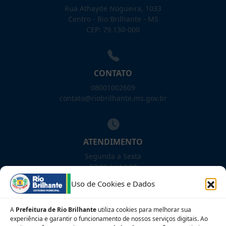
Rua Athayde Nogueira, 1033
Centro - Rio Brilhante - MS
CEP: 79.130-000
CONTATO
08001002609
contato@riobrilhante.ms.gov.br
ATENDIMENTO
Segunda a Sexta
07:00 às 13:00
Uso de Cookies e Dados
NOSSAS REDES!
A
Prefeitura de Rio Brilhante
utiliza cookies para melhorar sua
experiência e garantir o funcionamento de nossos serviços digitais. Ao