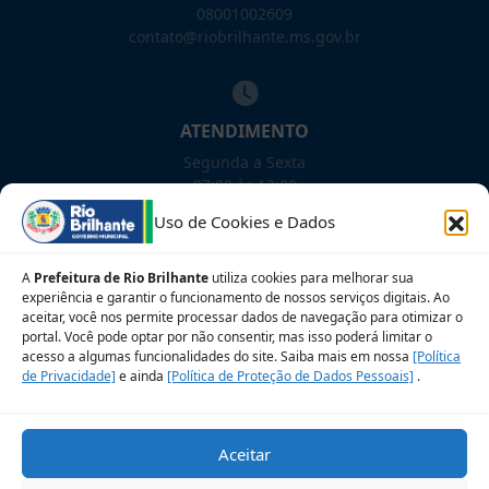
08001002609
contato@riobrilhante.ms.gov.br
ATENDIMENTO
Segunda a Sexta
07:00 às 13:00
Uso de Cookies e Dados
NOSSAS REDES!
A
Prefeitura de Rio Brilhante
utiliza cookies para melhorar sua
experiência e garantir o funcionamento de nossos serviços digitais. Ao
aceitar, você nos permite processar dados de navegação para otimizar o
portal. Você pode optar por não consentir, mas isso poderá limitar o
acesso a algumas funcionalidades do site. Saiba mais em nossa
[Política
Siga para novidades
de Privacidade]
e ainda
[Política de Proteção de Dados Pessoais]
.
Sobre a LGPD
Perguntas frequentes
Aceitar
Veja no Mapa
Avalie nosso site