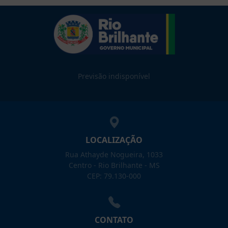
Previsão indisponível
LOCALIZAÇÃO
Rua Athayde Nogueira, 1033
Centro - Rio Brilhante - MS
CEP: 79.130-000
CONTATO