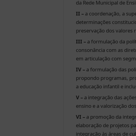
da Rede Municipal de Ens
II –
a coordenação, a supe
determinações constitucio
preservação dos valores re
III –
a formulação da polí
consonância com as diret
em articulação com segme
IV –
a formulação das polí
propondo programas, proj
a educação infantil e inclu
V –
a integração das ações
ensino e a valorização dos
VI –
a promoção da integr
elaboração de projetos pa
integração às áreas de cu