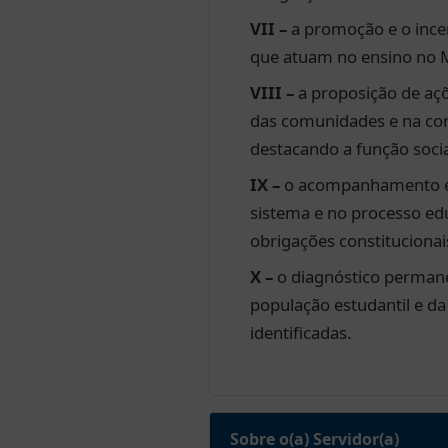
VII –
a promoção e o incen
que atuam no ensino no M
VIII –
a proposição de açõ
das comunidades e na con
destacando a função soci
IX –
o acompanhamento e o
sistema e no processo edu
obrigações constitucionai
X –
o diagnóstico permanent
população estudantil e d
identificadas.
Sobre o(a) Servidor(a)