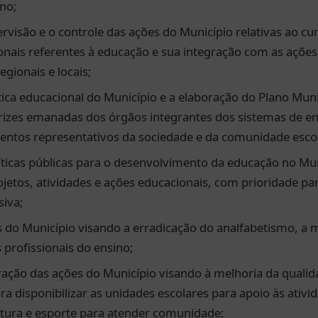
ino;
rvisão e o controle das ações do Município relativas ao 
nais referentes à educação e sua integração com as ações 
gionais e locais;
tica educacional do Município e a elaboração do Plano Mun
rizes emanadas dos órgãos integrantes dos sistemas de ens
ntos representativos da sociedade e da comunidade escol
ticas públicas para o desenvolvimento da educação no Mun
etos, atividades e ações educacionais, com prioridade pa
siva;
 do Município visando a erradicação do analfabetismo, a 
 profissionais do ensino;
ação das ações do Município visando à melhoria da qualid
ra disponibilizar as unidades escolares para apoio às ativi
ltura e esporte para atender comunidade;