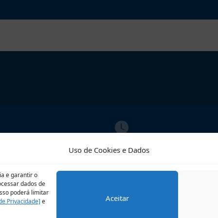
ATO
ATENDIMENTO
Uso de Cookies e Dados
02609
Segunda a Sexta
o@riobrilhante.ms.gov.br
07:00 às 13:00
a e garantir o
rocessar dados de
sso poderá limitar
Aceitar
 de Privacidade]
e
LGPD
Perguntas frequentes
Veja no Mapa
Avalie 