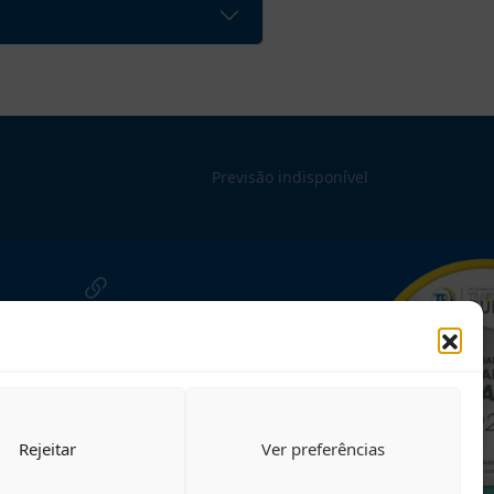
Previsão indisponível
NOSSAS REDES!
Siga para novidades
Rejeitar
Ver preferências
nosso site