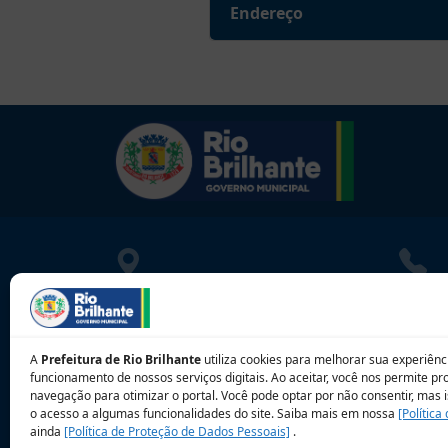
Endereço
LOCALIZAÇÃO
CONT
Rua Athayde Nogueira, 1033
080010
Centro - Rio Brilhante - MS
contat
A
Prefeitura de Rio Brilhante
utiliza cookies para melhorar sua experiênci
CEP: 79.130-000
funcionamento de nossos serviços digitais. Ao aceitar, você nos permite p
navegação para otimizar o portal. Você pode optar por não consentir, mas i
o acesso a algumas funcionalidades do site. Saiba mais em nossa
[Política
ainda
[Política de Proteção de Dados Pessoais]
.
Sobre a 