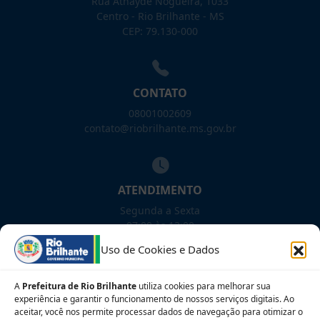
Rua Athayde Nogueira, 1033
Centro - Rio Brilhante - MS
CEP: 79.130-000
CONTATO
08001002609
contato@riobrilhante.ms.gov.br
ATENDIMENTO
Segunda a Sexta
07:00 às 13:00
Uso de Cookies e Dados
NOSSAS REDES!
A
Prefeitura de Rio Brilhante
utiliza cookies para melhorar sua
experiência e garantir o funcionamento de nossos serviços digitais. Ao
aceitar, você nos permite processar dados de navegação para otimizar o