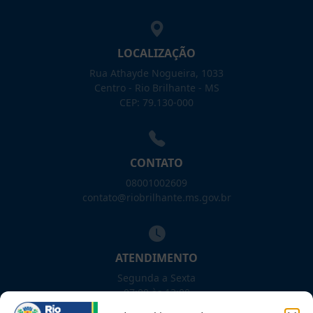
LOCALIZAÇÃO
Rua Athayde Nogueira, 1033
Centro - Rio Brilhante - MS
CEP: 79.130-000
CONTATO
08001002609
contato@riobrilhante.ms.gov.br
ATENDIMENTO
Segunda a Sexta
07:00 às 13:00