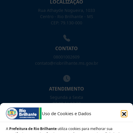
LOCALIZAÇÃO
Rua Athayde Nogueira, 1033
Centro - Rio Brilhante - MS
CEP: 79.130-000
CONTATO
08001002609
contato@riobrilhante.ms.gov.br
ATENDIMENTO
Segunda a Sexta
07:00 às 13:00
Uso de Cookies e Dados
NOSSAS REDES!
A
Prefeitura de Rio Brilhante
utiliza cookies para melhorar sua