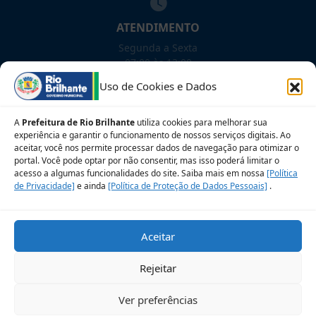
ATENDIMENTO
Segunda a Sexta
07:00 às 13:00
Uso de Cookies e Dados
NOSSAS REDES!
A
Prefeitura de Rio Brilhante
utiliza cookies para melhorar sua
experiência e garantir o funcionamento de nossos serviços digitais. Ao
aceitar, você nos permite processar dados de navegação para otimizar o
portal. Você pode optar por não consentir, mas isso poderá limitar o
Siga para novidades
acesso a algumas funcionalidades do site. Saiba mais em nossa
[Política
de Privacidade]
e ainda
[Política de Proteção de Dados Pessoais]
.
Sobre a LGPD
Perguntas frequentes
Aceitar
Veja no Mapa
Avalie nosso site
Rejeitar
© 2026 Prefeitura Municipal de Rio Brilhante. CNPJ:
Ver preferências
03.681.582/0001-07