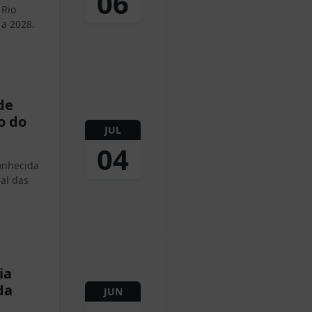
06
 Rio
a 2028.
de
o do
JUL
04
conhecida
al das
ia
da
JUN