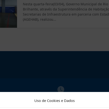
Nesta quarta-feira(03/04), Governo Municipal de Rio
Brilhante, através da Superintendência de Habitação
Secretarias de Infraestrutura em parceria com Esta
(AGEHAB), realizou...
ATO
ATENDIMENTO
Uso de Cookies e Dados
02609
Segunda a Sexta