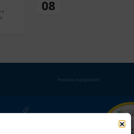
08
 e
do
Previsão indisponível
NOSSAS REDES!