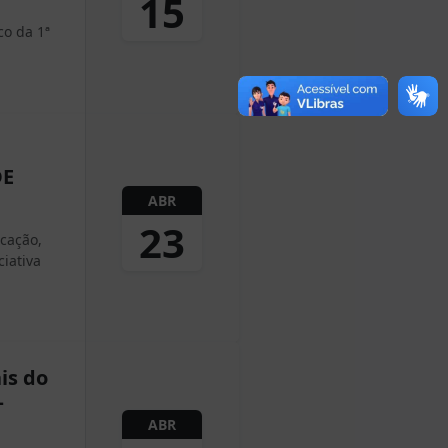
15
co da 1ª
DE
ABR
23
cação,
iativa
is do
–
ABR