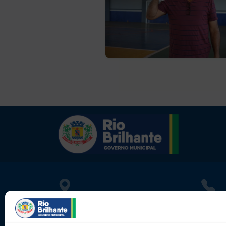
LOCALIZAÇÃO
CONT
Rua Athayde Nogueira, 1033
080010