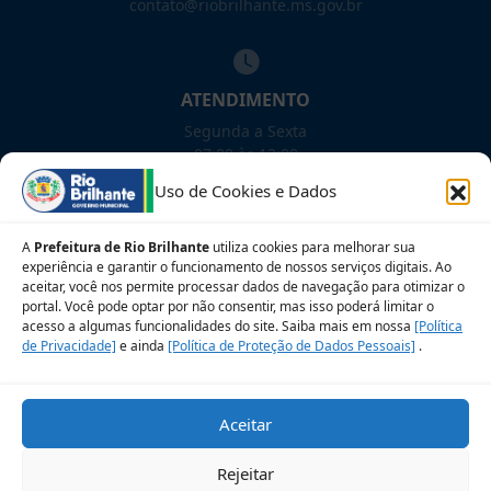
contato@riobrilhante.ms.gov.br
ATENDIMENTO
Segunda a Sexta
07:00 às 13:00
Uso de Cookies e Dados
NOSSAS REDES!
A
Prefeitura de Rio Brilhante
utiliza cookies para melhorar sua
experiência e garantir o funcionamento de nossos serviços digitais. Ao
aceitar, você nos permite processar dados de navegação para otimizar o
portal. Você pode optar por não consentir, mas isso poderá limitar o
acesso a algumas funcionalidades do site. Saiba mais em nossa
[Política
Siga para novidades
de Privacidade]
e ainda
[Política de Proteção de Dados Pessoais]
.
Sobre a LGPD
Perguntas frequentes
Aceitar
Veja no Mapa
Avalie nosso site
Rejeitar