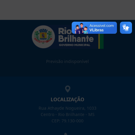
Previsão indisponível
LOCALIZAÇÃO
Rua Athayde Nogueira, 1033
Centro - Rio Brilhante - MS
CEP: 79.130-000