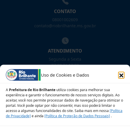
CONTATO
08001002609
contato@riobrilhante.ms.gov.br
ATENDIMENTO
Segunda a Sexta
07:00 às 13:00
Uso de Cookies e Dados
NOSSAS REDES!
A
Prefeitura de Rio Brilhante
utiliza cookies para melhorar sua
experiência e garantir o funcionamento de nossos serviços digitais. Ao
aceitar, você nos permite processar dados de navegação para otimizar o
portal. Você pode optar por não consentir, mas isso poderá limitar o
Siga para novidades
acesso a algumas funcionalidades do site. Saiba mais em nossa
[Política
de Privacidade]
e ainda
[Política de Proteção de Dados Pessoais]
.