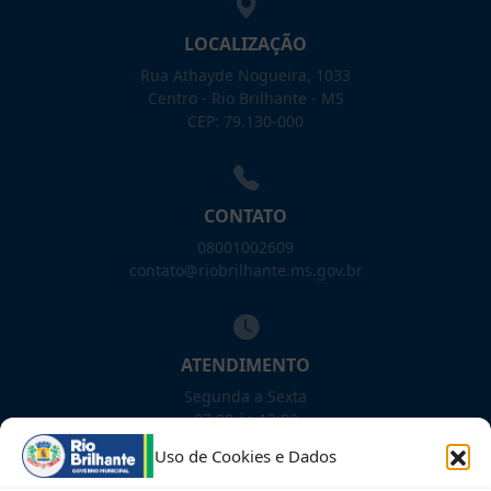
LOCALIZAÇÃO
Rua Athayde Nogueira, 1033
Centro - Rio Brilhante - MS
CEP: 79.130-000
CONTATO
08001002609
contato@riobrilhante.ms.gov.br
ATENDIMENTO
Segunda a Sexta
07:00 às 13:00
Uso de Cookies e Dados