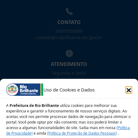
CONTATO
08001002609
contato@riobrilhante.ms.gov.br
ATENDIMENTO
Segunda a Sexta
07:00 às 13:00
Uso de Cookies e Dados
NOSSAS REDES!
A
Prefeitura de Rio Brilhante
utiliza cookies para melhorar sua
experiência e garantir o funcionamento de nossos serviços digitais. Ao
aceitar, você nos permite processar dados de navegação para otimizar o
portal. Você pode optar por não consentir, mas isso poderá limitar o
Siga para novidades
acesso a algumas funcionalidades do site. Saiba mais em nossa
[Política
de Privacidade]
e ainda
[Política de Proteção de Dados Pessoais]
.