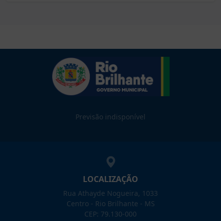
Previsão indisponível
LOCALIZAÇÃO
Rua Athayde Nogueira, 1033
Centro - Rio Brilhante - MS
CEP: 79.130-000