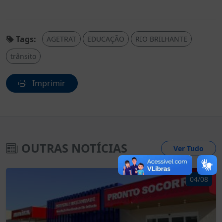
Tags:
AGETRAT
EDUCAÇÃO
RIO BRILHANTE
trânsito
Imprimir
OUTRAS NOTÍCIAS
Ver Tudo
04/08