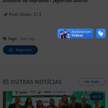
Assessor de imprensa / Jefferson Duarte
Post Views:
213
Tags:
Sem tags
Imprimir
OUTRAS NOTÍCIAS
Ver Tudo
06/08