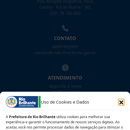
Rua Athayde Nogueira, 1033
Centro - Rio Brilhante - MS
CEP: 79.130-000
CONTATO
08001002609
contato@riobrilhante.ms.gov.br
ATENDIMENTO
Segunda a Sexta
07:00 às 13:00
Uso de Cookies e Dados
NOSSAS REDES!
A
Prefeitura de Rio Brilhante
utiliza cookies para melhorar sua
experiência e garantir o funcionamento de nossos serviços digitais. Ao
aceitar, você nos permite processar dados de navegação para otimizar o