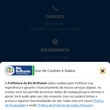
CONTATO
08001002609
contato@riobrilhante.ms.gov.br
ATENDIMENTO
Segunda a Sexta
07:00 às 13:00
Uso de Cookies e Dados
NOSSAS REDES!
A
Prefeitura de Rio Brilhante
utiliza cookies para melhorar sua
experiência e garantir o funcionamento de nossos serviços digitais. Ao
aceitar, você nos permite processar dados de navegação para otimizar o
portal. Você pode optar por não consentir, mas isso poderá limitar o
Siga para novidades
acesso a algumas funcionalidades do site. Saiba mais em nossa
[Política
de Privacidade]
e ainda
[Política de Proteção de Dados Pessoais]
.