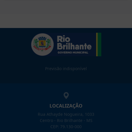
Previsão indisponível
LOCALIZAÇÃO
Rua Athayde Nogueira, 1033
Centro - Rio Brilhante - MS
CEP: 79.130-000