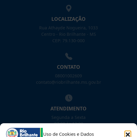
LOCALIZAÇÃO
Rua Athayde Nogueira, 1033
Centro - Rio Brilhante - MS
CEP: 79.130-000
CONTATO
08001002609
contato@riobrilhante.ms.gov.br
ATENDIMENTO
Segunda a Sexta
07:00 às 13:00
Uso de Cookies e Dados