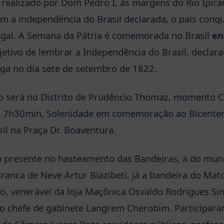
 realizado por Dom Pedro I, às margens do Rio Ipira
 a independência do Brasil declarada, o país conqu
gal. A Semana da Pátria é comemorada no Brasil
en
bjetivo de lembrar a Independência do Brasil, declar
ga no dia sete de setembro de 1822.
o será no Distrito de Prudêncio Thomaz, momento C
s 7h30min, Solenidade em comemoração ao Bicenten
il na Praça Dr. Boaventura.
 presente no hasteamento das Bandeiras, a do munic
Branca de Neve Artur Biazibeti, já a bandeira do Mat
, venerável da loja Maçônica Osvaldo Rodrigues Si
elo chefe de gabinete Langrem Cherobim. Participa