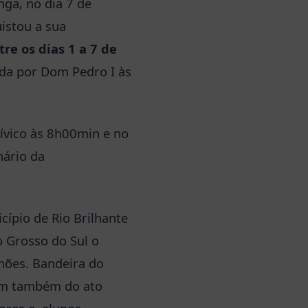
nga, no dia 7 de
istou a sua
tre os dias 1 a 7 de
ada por Dom Pedro I às
ívico às 8h00min e no
ário da
ípio de Rio Brilhante
o Grosso do Sul o
mões. Bandeira do
ram também do ato