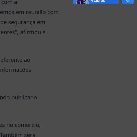
o com a
aremos em reunião com
s de segurança em
tentes”, afirmou a
eferente ao
informações
endo publicado
ões no comercio,
l. Também será