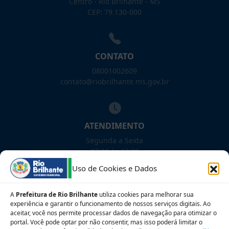
Centro - Rio Brilhante - MS
CEP: 79.130-000
CONTATO
08001002609
contato@riobrilhante.ms.gov.br
ATENDIMENTO
Segunda a Sexta
07:00 às 13:00
Uso de Cookies e Dados
NOSSAS REDES!
A
Prefeitura de Rio Brilhante
utiliza cookies para melhorar sua
experiência e garantir o funcionamento de nossos serviços digitais. Ao
aceitar, você nos permite processar dados de navegação para otimizar o
portal. Você pode optar por não consentir, mas isso poderá limitar o