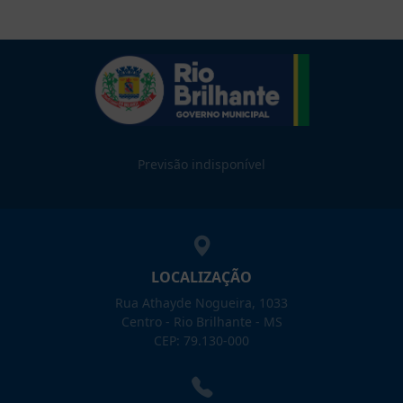
Previsão indisponível
LOCALIZAÇÃO
Rua Athayde Nogueira, 1033
Centro - Rio Brilhante - MS
CEP: 79.130-000