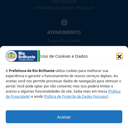
08001002609
contato@riobrilhante.ms.gov.br
ATENDIMENTO
Segunda a Sexta
07:00 às 13:00
Uso de Cookies e Dados
NOSSAS REDES!
A
Prefeitura de Rio Brilhante
utiliza cookies para melhorar sua
experiência e garantir o funcionamento de nossos serviços digitais. Ao
aceitar, você nos permite processar dados de navegação para otimizar o
portal. Você pode optar por não consentir, mas isso poderá limitar o
acesso a algumas funcionalidades do site. Saiba mais em nossa
[Política
Siga para novidades
de Privacidade]
e ainda
[Política de Proteção de Dados Pessoais]
.
Sobre a LGPD
Perguntas frequentes
Aceitar
Veja no Mapa
Avalie nosso site