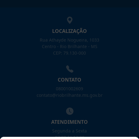
LOCALIZAÇÃO
Rua Athayde Nogueira, 1033
Centro - Rio Brilhante - MS
CEP: 79.130-000
CONTATO
08001002609
contato@riobrilhante.ms.gov.br
ATENDIMENTO
Segunda a Sexta
07:00 às 13:00