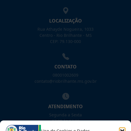
LOCALIZAÇÃO
Rua Athayde Nogueira, 1033
Centro - Rio Brilhante - MS
CEP: 79.130-000
CONTATO
08001002609
contato@riobrilhante.ms.gov.br
ATENDIMENTO
Segunda a Sexta
07:00 às 13:00
Uso de Cookies e Dados