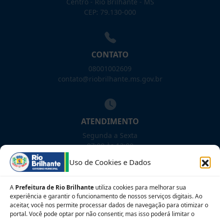
Centro - Rio Brilhante - MS
CEP: 79.130-000
CONTATO
08001002609
contato@riobrilhante.ms.gov.br
ATENDIMENTO
Segunda a Sexta
07:00 às 13:00
Uso de Cookies e Dados
NOSSAS REDES!
A
Prefeitura de Rio Brilhante
utiliza cookies para melhorar sua
experiência e garantir o funcionamento de nossos serviços digitais. Ao
aceitar, você nos permite processar dados de navegação para otimizar o
portal. Você pode optar por não consentir, mas isso poderá limitar o