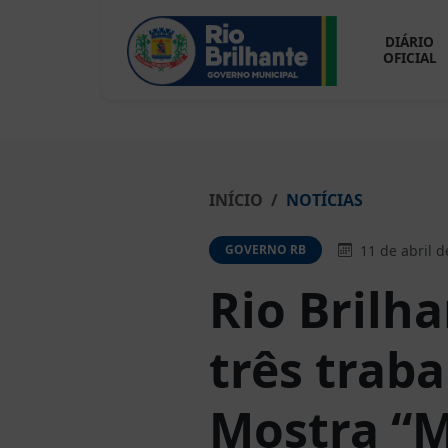
DIÁRIO
OFICIAL
INÍCIO
NOTÍCIAS
11 de abril d
GOVERNO RB
Rio Brilh
três trab
Mostra “M