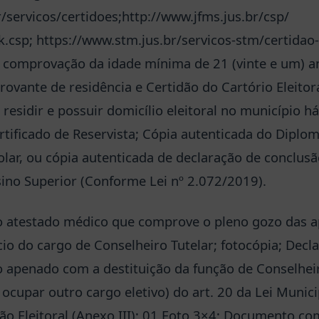
/servicos/certidoes;http://www.jfms.jus.br/csp/
k.csp; https://www.stm.jus.br/servicos-stm/certidao-
 comprovação da idade mínima de 21 (vinte e um) a
provante de residência e Certidão do Cartório Eleit
, residir e possuir domicílio eleitoral no município h
tificado de Reservista; Cópia autenticada do Diplom
olar, ou cópia autenticada de declaração de conclusã
sino Superior (Conforme Lei nº 2.072/2019).
o atestado médico que comprove o pleno gozo das ap
cio do cargo de Conselheiro Tutelar; fotocópia; Dec
do apenado com a destituição da função de Conselheir
o ocupar outro cargo eletivo) do art. 20 da Lei Munici
ão Eleitoral (Anexo III); 01 Foto 3×4; Documento c