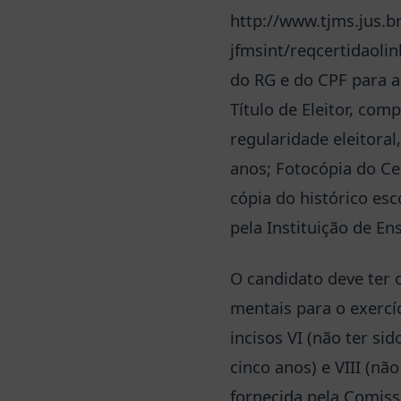
http://www.tjms.jus.br
jfmsint/reqcertidaolin
do RG e do CPF para a
Título de Eleitor, com
regularidade eleitoral
anos; Fotocópia do Cer
cópia do histórico esc
pela Instituição de En
O candidato deve ter 
mentais para o exercí
incisos VI (não ter si
cinco anos) e VIII (nã
fornecida pela Comiss