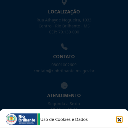
LOCALIZAÇÃO
Rua Athayde Nogueira, 1033
Centro - Rio Brilhante - MS
CEP: 79.130-000
CONTATO
08001002609
contato@riobrilhante.ms.gov.br
ATENDIMENTO
Segunda a Sexta
07:00 às 13:00
Uso de Cookies e Dados