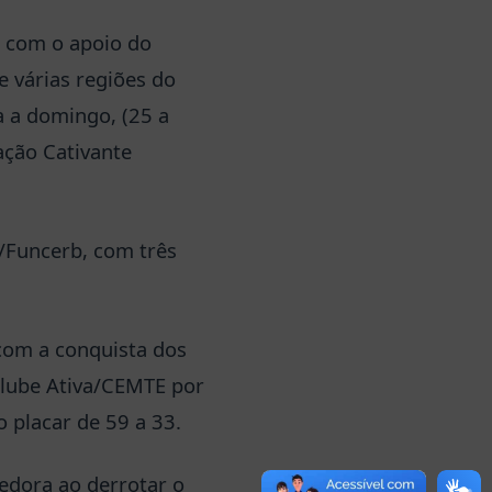
, com o apoio do
e várias regiões do
a a domingo, (25 a
ação Cativante
a/Funcerb, com três
com a conquista dos
Clube Ativa/CEMTE por
 placar de 59 a 33.
edora ao derrotar o