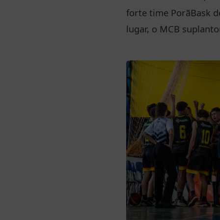
forte time PorãBask d
lugar, o MCB suplant