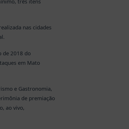
ínimo, três itens
realizada nas cidades
l.
o de 2018 do
staques em Mato
urismo e Gastronomia,
cerimônia de premiação
, ao vivo,