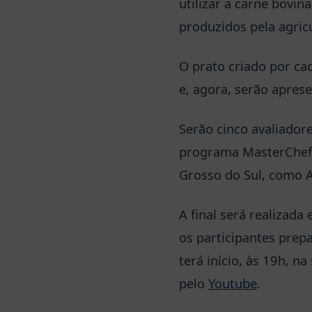
utilizar a carne bovin
produzidos pela agricu
O prato criado por ca
e, agora, serão apres
Serão cinco avaliador
programa MasterChef,
Grosso do Sul, como A
A final será realizad
os participantes prep
terá início, às 19h, 
pelo
Youtube
.