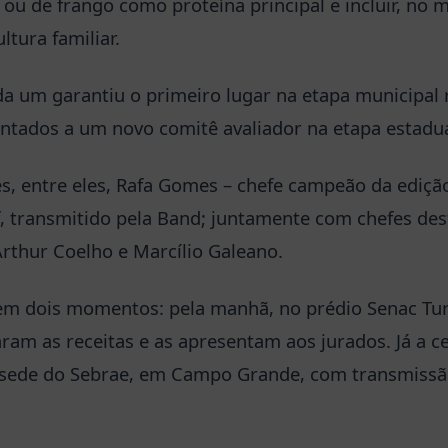
a ou de frango como proteína principal e incluir, no m
ltura familiar.
da um garantiu o primeiro lugar na etapa municipal 
entados a um novo comitê avaliador na etapa estadua
es, entre eles, Rafa Gomes – chefe campeão da ediçã
 transmitido pela Band; juntamente com chefes de
rthur Coelho e Marcílio Galeano.
a em dois momentos: pela manhã, no prédio Senac T
aram as receitas e as apresentam aos jurados. Já a 
na sede do Sebrae, em Campo Grande, com transmissão