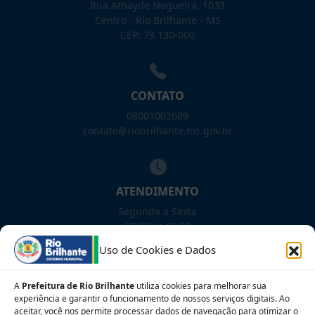
Rua Athayde Nogueira, 1033
Centro - Rio Brilhante - MS
CEP: 79.130-000
CONTATO
08001002609
contato@riobrilhante.ms.gov.br
ATENDIMENTO
Segunda a Sexta
07:00 às 13:00
Uso de Cookies e Dados
NOSSAS REDES!
A
Prefeitura de Rio Brilhante
utiliza cookies para melhorar sua
experiência e garantir o funcionamento de nossos serviços digitais. Ao
aceitar, você nos permite processar dados de navegação para otimizar o