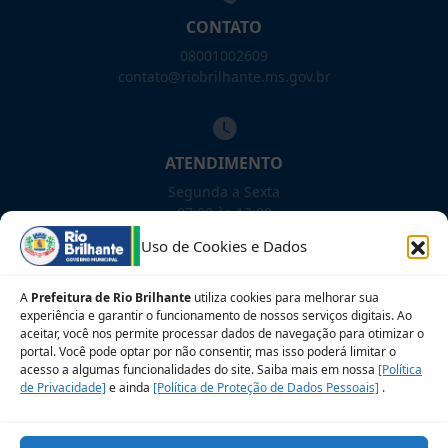
CONTATO
08001002609
contato@riobrilhante.ms.gov.br
ATENDIMENTO
Segunda a Sexta
07:00 às 13:00
Uso de Cookies e Dados
NOSSAS REDES!
A
Prefeitura de Rio Brilhante
utiliza cookies para melhorar sua
experiência e garantir o funcionamento de nossos serviços digitais. Ao
aceitar, você nos permite processar dados de navegação para otimizar o
portal. Você pode optar por não consentir, mas isso poderá limitar o
acesso a algumas funcionalidades do site. Saiba mais em nossa
[Política
Siga para novidades
de Privacidade]
e ainda
[Política de Proteção de Dados Pessoais]
.
Sobre a LGPD
Perguntas frequentes