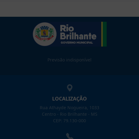
Previsão indisponível
LOCALIZAÇÃO
Rua Athayde Nogueira, 1033
Centro - Rio Brilhante - MS
CEP: 79.130-000