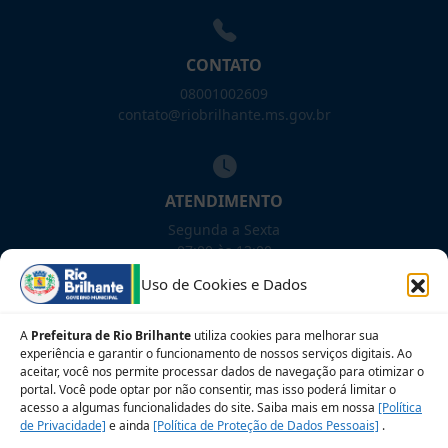
CONTATO
08001002609
contato@riobrilhante.ms.gov.br
ATENDIMENTO
Segunda a Sexta
07:00 às 13:00
Uso de Cookies e Dados
NOSSAS REDES!
A
Prefeitura de Rio Brilhante
utiliza cookies para melhorar sua
experiência e garantir o funcionamento de nossos serviços digitais. Ao
aceitar, você nos permite processar dados de navegação para otimizar o
portal. Você pode optar por não consentir, mas isso poderá limitar o
acesso a algumas funcionalidades do site. Saiba mais em nossa
[Política
Siga para novidades
de Privacidade]
e ainda
[Política de Proteção de Dados Pessoais]
.