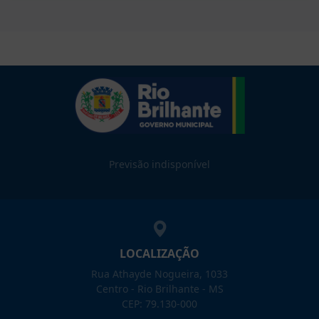
Previsão indisponível
LOCALIZAÇÃO
Rua Athayde Nogueira, 1033
Centro - Rio Brilhante - MS
CEP: 79.130-000