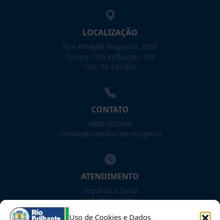
LOCALIZAÇÃO
Rua Athayde Nogueira, 1033
Centro - Rio Brilhante - MS
CEP: 79.130-000
CONTATO
08001002609
contato@riobrilhante.ms.gov.br
ATENDIMENTO
Segunda a Sexta
07:00 às 13:00
Uso de Cookies e Dados