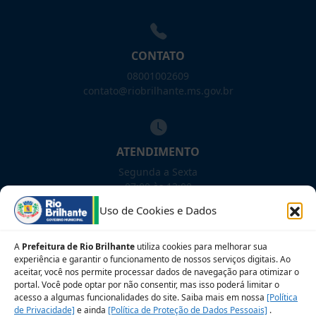
CONTATO
08001002609
contato@riobrilhante.ms.gov.br
ATENDIMENTO
Segunda a Sexta
07:00 às 13:00
Uso de Cookies e Dados
NOSSAS REDES!
A
Prefeitura de Rio Brilhante
utiliza cookies para melhorar sua
experiência e garantir o funcionamento de nossos serviços digitais. Ao
aceitar, você nos permite processar dados de navegação para otimizar o
portal. Você pode optar por não consentir, mas isso poderá limitar o
acesso a algumas funcionalidades do site. Saiba mais em nossa
[Política
Siga para novidades
de Privacidade]
e ainda
[Política de Proteção de Dados Pessoais]
.