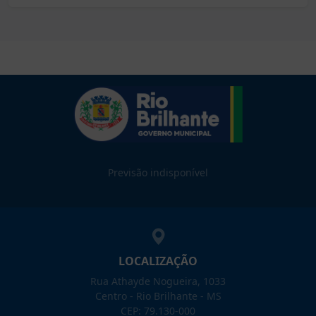
Previsão indisponível
LOCALIZAÇÃO
Rua Athayde Nogueira, 1033
Centro - Rio Brilhante - MS
CEP: 79.130-000