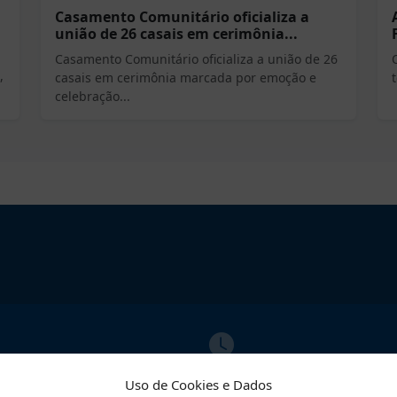
Casamento Comunitário oficializa a
união de 26 casais em cerimônia...
Casamento Comunitário oficializa a união de 26
,
casais em cerimônia marcada por emoção e
celebração...
ATO
ATENDIMENTO
Uso de Cookies e Dados