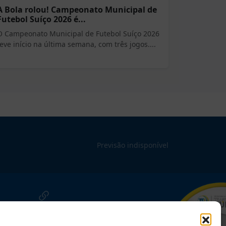
A Bola rolou! Campeonato Municipal de
Futebol Suíço 2026 é...
O Campeonato Municipal de Futebol Suíço 2026
teve início na última semana, com três jogos....
Previsão indisponível
NOSSAS REDES!