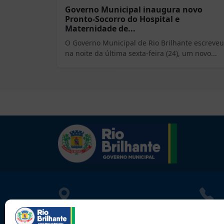
Governo Municipal inaugura novo
Pronto-Socorro do Hospital e
Maternidade de...
O Governo Municipal de Rio Brilhante escreveu
na noite da última sexta-feira (24), um novo...
LOCALIZAÇÃO
CONT