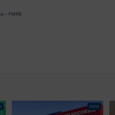
sa – PMRB
8
04/08