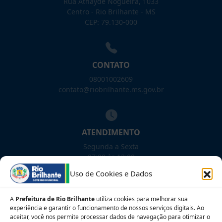
Rua Athayde Nogueira, 1033
Centro - Rio Brilhante - MS
CEP: 79.130-000
CONTATO
08001002609
contato@riobrilhante.ms.gov.br
ATENDIMENTO
Segunda a Sexta
07:00 às 13:00
Uso de Cookies e Dados
NOSSAS REDES!
A
Prefeitura de Rio Brilhante
utiliza cookies para melhorar sua
experiência e garantir o funcionamento de nossos serviços digitais. Ao
aceitar, você nos permite processar dados de navegação para otimizar o