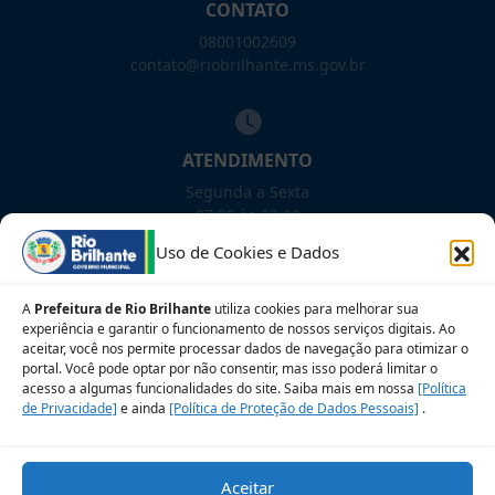
CONTATO
08001002609
contato@riobrilhante.ms.gov.br
ATENDIMENTO
Segunda a Sexta
07:00 às 13:00
Uso de Cookies e Dados
NOSSAS REDES!
A
Prefeitura de Rio Brilhante
utiliza cookies para melhorar sua
experiência e garantir o funcionamento de nossos serviços digitais. Ao
aceitar, você nos permite processar dados de navegação para otimizar o
portal. Você pode optar por não consentir, mas isso poderá limitar o
Siga para novidades
acesso a algumas funcionalidades do site. Saiba mais em nossa
[Política
de Privacidade]
e ainda
[Política de Proteção de Dados Pessoais]
.
Sobre a LGPD
Perguntas frequentes
Aceitar