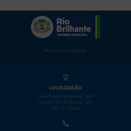
Previsão indisponível
LOCALIZAÇÃO
Rua Athayde Nogueira, 1033
Centro - Rio Brilhante - MS
CEP: 79.130-000