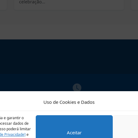
celebração...
ATO
ATENDIMENTO
Uso de Cookies e Dados
02609
Segunda a Sexta
o@riobrilhante.ms.gov.br
07:00 às 13:00
a e garantir o
rocessar dados de
sso poderá limitar
Aceitar
 de Privacidade]
e