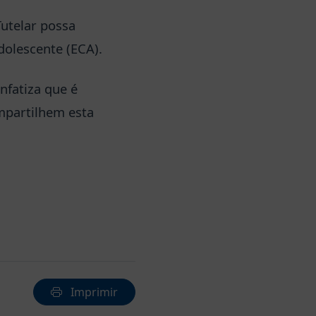
utelar possa
dolescente (ECA).
nfatiza que é
mpartilhem esta
Imprimir