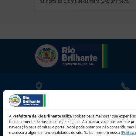
na noite da última sexta-feira (24), um novo...
LOCALIZAÇÃO
CONT
Rua Athayde Nogueira, 1033
080010
Centro - Rio Brilhante - MS
contat
A
Prefeitura de Rio Brilhante
utiliza cookies para melhorar sua experiênci
CEP: 79.130-000
funcionamento de nossos serviços digitais. Ao aceitar, você nos permite p
navegação para otimizar o portal. Você pode optar por não consentir, mas i
o acesso a algumas funcionalidades do site. Saiba mais em nossa
[Política