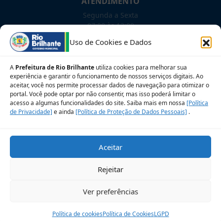
ATENDIMENTO
Segunda a Sexta
07:00 às 13:00
Uso de Cookies e Dados
NOSSAS REDES!
A
Prefeitura de Rio Brilhante
utiliza cookies para melhorar sua
experiência e garantir o funcionamento de nossos serviços digitais. Ao
aceitar, você nos permite processar dados de navegação para otimizar o
portal. Você pode optar por não consentir, mas isso poderá limitar o
Siga para novidades
acesso a algumas funcionalidades do site. Saiba mais em nossa
[Política
de Privacidade]
e ainda
[Política de Proteção de Dados Pessoais]
.
Sobre a LGPD
Perguntas frequentes
Aceitar
Veja no Mapa
Avalie nosso site
Rejeitar
© 2026 Prefeitura Municipal de Rio Brilhante. CNPJ:
Ver preferências
03.681.582/0001-07
Desenvolvido pelo Setor de Governança de TIC
Política de cookies
Política de Cookies
LGPD