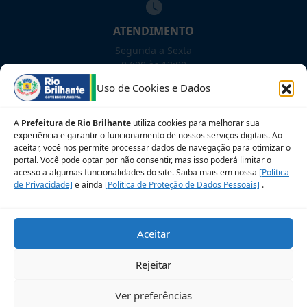
ATENDIMENTO
Segunda a Sexta
07:00 às 13:00
Uso de Cookies e Dados
NOSSAS REDES!
A
Prefeitura de Rio Brilhante
utiliza cookies para melhorar sua
experiência e garantir o funcionamento de nossos serviços digitais. Ao
aceitar, você nos permite processar dados de navegação para otimizar o
portal. Você pode optar por não consentir, mas isso poderá limitar o
Siga para novidades
acesso a algumas funcionalidades do site. Saiba mais em nossa
[Política
de Privacidade]
e ainda
[Política de Proteção de Dados Pessoais]
.
Sobre a LGPD
Perguntas frequentes
Aceitar
Veja no Mapa
Avalie nosso site
Rejeitar
© 2026 Prefeitura Municipal de Rio Brilhante. CNPJ:
Ver preferências
03.681.582/0001-07