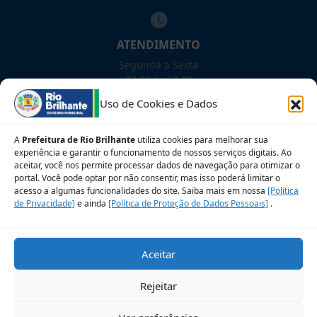
ATENDIMENTO
Segunda a Sexta
07:00 às 13:00
Uso de Cookies e Dados
NOSSAS REDES!
A
Prefeitura de Rio Brilhante
utiliza cookies para melhorar sua
experiência e garantir o funcionamento de nossos serviços digitais. Ao
aceitar, você nos permite processar dados de navegação para otimizar o
portal. Você pode optar por não consentir, mas isso poderá limitar o
acesso a algumas funcionalidades do site. Saiba mais em nossa
[Política
Siga para novidades
de Privacidade]
e ainda
[Política de Proteção de Dados Pessoais]
.
Sobre a LGPD
Perguntas frequentes
Aceitar
Veja no Mapa
Avalie nosso site
Rejeitar
© 2026 Prefeitura Municipal de Rio Brilhante. CNPJ: