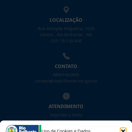
LOCALIZAÇÃO
Rua Athayde Nogueira, 1033
Centro - Rio Brilhante - MS
CEP: 79.130-000
CONTATO
08001002609
contato@riobrilhante.ms.gov.br
ATENDIMENTO
Segunda a Sexta
07:00 às 13:00
Uso de Cookies e Dados