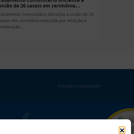
Casamento Comunitário oficializa a
união de 26 casais em cerimônia...
Casamento Comunitário oficializa a união de 26
casais em cerimônia marcada por emoção e
celebração...
Previsão indisponível
NOSSAS REDES!