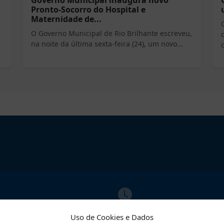
Governo Municipal inaugura novo
Pronto-Socorro do Hospital e
Maternidade de...
O Governo Municipal de Rio Brilhante escreveu,
na noite da última sexta-feira (24), um novo...
ATO
ATENDIMENTO
Uso de Cookies e Dados