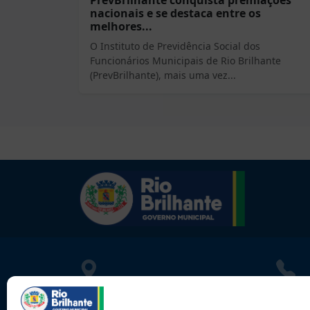
PrevBrilhante conquista premiações
nacionais e se destaca entre os
melhores...
O Instituto de Previdência Social dos
Funcionários Municipais de Rio Brilhante
(PrevBrilhante), mais uma vez...
LOCALIZAÇÃO
CONT