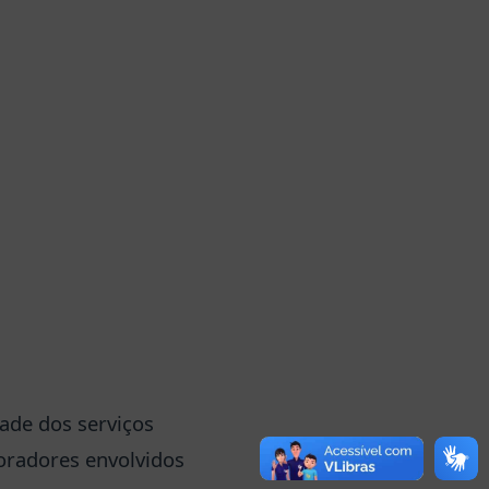
dade dos serviços
oradores envolvidos