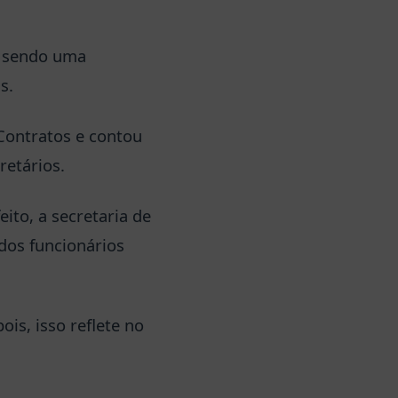
, sendo uma
s.
 Contratos e contou
retários.
ito, a secretaria de
dos funcionários
ois, isso reflete no