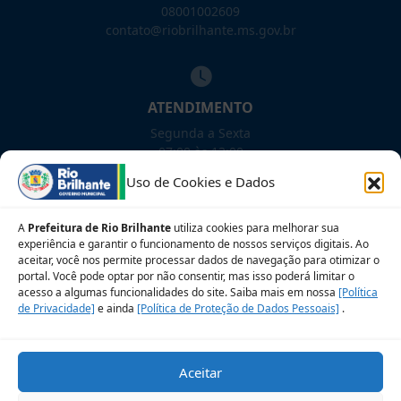
08001002609
contato@riobrilhante.ms.gov.br
ATENDIMENTO
Segunda a Sexta
07:00 às 13:00
Uso de Cookies e Dados
NOSSAS REDES!
A
Prefeitura de Rio Brilhante
utiliza cookies para melhorar sua
experiência e garantir o funcionamento de nossos serviços digitais. Ao
aceitar, você nos permite processar dados de navegação para otimizar o
portal. Você pode optar por não consentir, mas isso poderá limitar o
Siga para novidades
acesso a algumas funcionalidades do site. Saiba mais em nossa
[Política
de Privacidade]
e ainda
[Política de Proteção de Dados Pessoais]
.
Sobre a LGPD
Perguntas frequentes
Aceitar
Veja no Mapa
Avalie nosso site