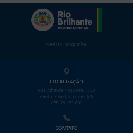
Previsão indisponível
LOCALIZAÇÃO
Rua Athayde Nogueira, 1033
Centro - Rio Brilhante - MS
CEP: 79.130-000
CONTATO