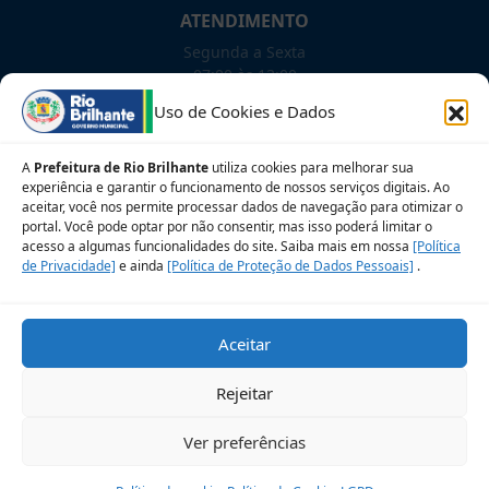
ATENDIMENTO
Segunda a Sexta
07:00 às 13:00
Uso de Cookies e Dados
NOSSAS REDES!
A
Prefeitura de Rio Brilhante
utiliza cookies para melhorar sua
experiência e garantir o funcionamento de nossos serviços digitais. Ao
aceitar, você nos permite processar dados de navegação para otimizar o
portal. Você pode optar por não consentir, mas isso poderá limitar o
Siga para novidades
acesso a algumas funcionalidades do site. Saiba mais em nossa
[Política
de Privacidade]
e ainda
[Política de Proteção de Dados Pessoais]
.
Sobre a LGPD
Perguntas frequentes
Aceitar
Veja no Mapa
Avalie nosso site
Rejeitar
© 2026 Prefeitura Municipal de Rio Brilhante. CNPJ:
Ver preferências
03.681.582/0001-07