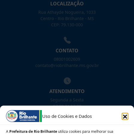
LOCALIZAÇÃO
Rua Athayde Nogueira, 1033
Centro - Rio Brilhante - MS
CEP: 79.130-000
CONTATO
08001002609
contato@riobrilhante.ms.gov.br
ATENDIMENTO
Segunda a Sexta
07:00 às 13:00
Uso de Cookies e Dados
NOSSAS REDES!
A
Prefeitura de Rio Brilhante
utiliza cookies para melhorar sua