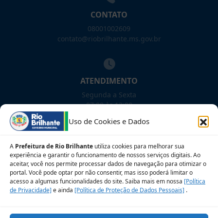
CONTATO
08001002609
contato@riobrilhante.ms.gov.br
ATENDIMENTO
Segunda a Sexta
07:00 às 13:00
Uso de Cookies e Dados
NOSSAS REDES!
A
Prefeitura de Rio Brilhante
utiliza cookies para melhorar sua
experiência e garantir o funcionamento de nossos serviços digitais. Ao
aceitar, você nos permite processar dados de navegação para otimizar o
portal. Você pode optar por não consentir, mas isso poderá limitar o
acesso a algumas funcionalidades do site. Saiba mais em nossa
[Política
Siga para novidades
de Privacidade]
e ainda
[Política de Proteção de Dados Pessoais]
.
Sobre a LGPD
Perguntas frequentes